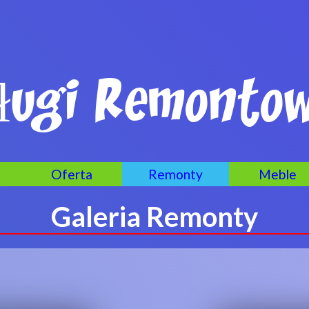
ugi Remontowo
Oferta
Remonty
Meble
Galeria Remonty